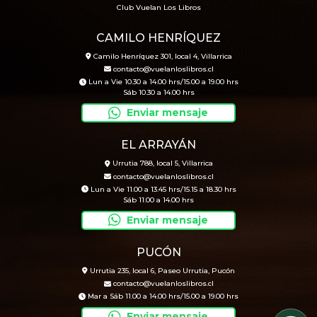
Club Vuelan Los Libros
CAMILO HENRÍQUEZ
Camilo Henríquez 301, local 4, Villarrica
contacto@vuelanloslibros.cl
Lun a Vie 10.30 a 14.00 hrs/15.00 a 19.00 hrs
Sáb 10.30 a 14.00 hrs
Enviar mensaje
EL ARRAYÁN
Urrutia 788, local 5, Villarrica
contacto@vuelanloslibros.cl
Lun a Vie 11.00 a 13.45 hrs/15.15 a 18.30 hrs
Sáb 11.00 a 14.00 hrs
Enviar mensaje
PUCÓN
Urrutia 235, local 6, Paseo Urrutia, Pucón
contacto@vuelanloslibros.cl
Mar a Sáb 11.00 a 14.00 hrs/15.00 a 19.00 hrs
Enviar mensaje