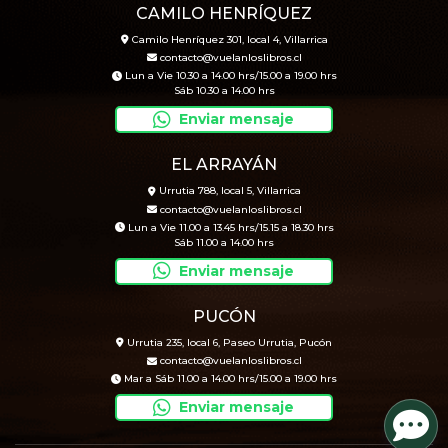
CAMILO HENRÍQUEZ
Camilo Henríquez 301, local 4, Villarrica
contacto@vuelanloslibros.cl
Lun a Vie 10.30 a 14.00 hrs/15.00 a 19.00 hrs
Sáb 10.30 a 14.00 hrs
Enviar mensaje
EL ARRAYÁN
Urrutia 788, local 5, Villarrica
contacto@vuelanloslibros.cl
Lun a Vie 11.00 a 13.45 hrs/15.15 a 18.30 hrs
Sáb 11.00 a 14.00 hrs
Enviar mensaje
PUCÓN
Urrutia 235, local 6, Paseo Urrutia, Pucón
contacto@vuelanloslibros.cl
Mar a Sáb 11.00 a 14.00 hrs/15.00 a 19.00 hrs
Enviar mensaje