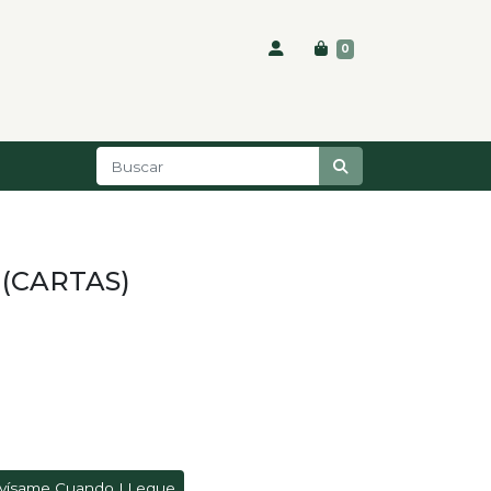
0
 (CARTAS)
vísame Cuando LLegue