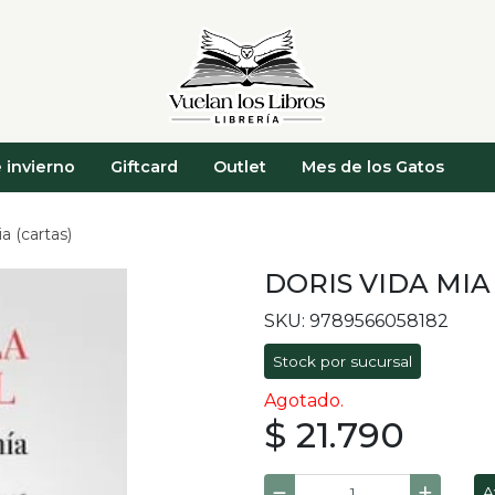
 invierno
Giftcard
Outlet
Mes de los Gatos
a (cartas)
DORIS VIDA MIA
SKU: 9789566058182
Stock por sucursal
Agotado.
$ 21.790
A