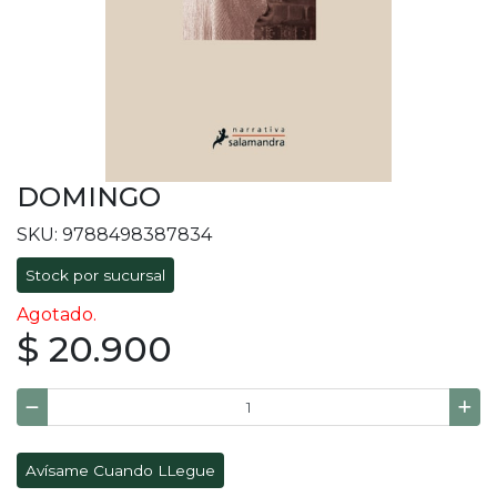
DOMINGO
SKU: 9788498387834
Stock por sucursal
Agotado.
$ 20.900
Avísame Cuando LLegue