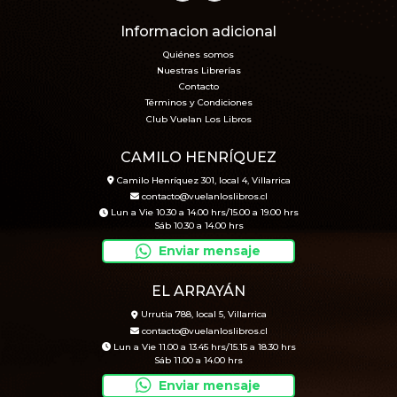
Informacion adicional
Quiénes somos
Nuestras Librerías
Contacto
Términos y Condiciones
Club Vuelan Los Libros
CAMILO HENRÍQUEZ
Camilo Henríquez 301, local 4, Villarrica
contacto@vuelanloslibros.cl
Lun a Vie 10.30 a 14.00 hrs/15.00 a 19.00 hrs
Sáb 10.30 a 14.00 hrs
Enviar mensaje
EL ARRAYÁN
Urrutia 788, local 5, Villarrica
contacto@vuelanloslibros.cl
Lun a Vie 11.00 a 13.45 hrs/15.15 a 18.30 hrs
Sáb 11.00 a 14.00 hrs
Enviar mensaje