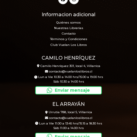
Informacion adicional
Quiénes somos
Nuestras Librerías
Contacto
Términos y Condiciones
Club Vuelan Los Libros
CAMILO HENRÍQUEZ
Camilo Henríquez 301, local 4, Villarrica
contacto@vuelanloslibros.cl
Lun a Vie 10.30 a 14.00 hrs/15.00 a 19.00 hrs
Sáb 10.30 a 14.00 hrs
Enviar mensaje
EL ARRAYÁN
Urrutia 788, local 5, Villarrica
contacto@vuelanloslibros.cl
Lun a Vie 11.00 a 13.45 hrs/15.15 a 18.30 hrs
Sáb 11.00 a 14.00 hrs
Enviar mensaje