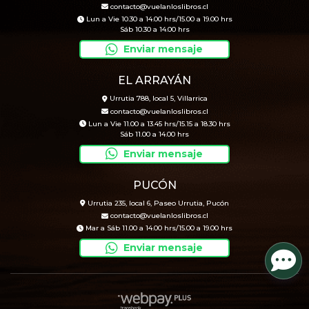
contacto@vuelanloslibros.cl
Lun a Vie 10.30 a 14.00 hrs/15.00 a 19.00 hrs
Sáb 10.30 a 14.00 hrs
Enviar mensaje
EL ARRAYÁN
Urrutia 788, local 5, Villarrica
contacto@vuelanloslibros.cl
Lun a Vie 11.00 a 13.45 hrs/15.15 a 18.30 hrs
Sáb 11.00 a 14.00 hrs
Enviar mensaje
PUCÓN
Urrutia 235, local 6, Paseo Urrutia, Pucón
contacto@vuelanloslibros.cl
Mar a Sáb 11.00 a 14.00 hrs/15.00 a 19.00 hrs
Enviar mensaje