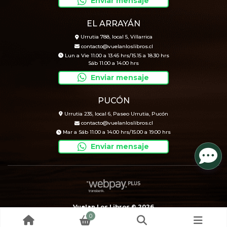
Enviar mensaje
EL ARRAYÁN
Urrutia 788, local 5, Villarrica
contacto@vuelanloslibros.cl
Lun a Vie 11.00 a 13.45 hrs/15.15 a 18.30 hrs
Sáb 11.00 a 14.00 hrs
Enviar mensaje
PUCÓN
Urrutia 235, local 6, Paseo Urrutia, Pucón
contacto@vuelanloslibros.cl
Mar a Sáb 11.00 a 14.00 hrs/15.00 a 19.00 hrs
Enviar mensaje
Vuelan Los Libros © 2026
0
Creado por
Bsale