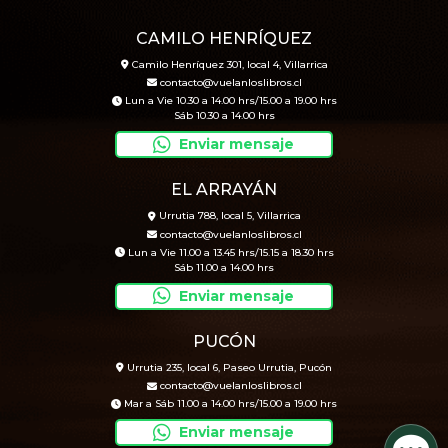
CAMILO HENRÍQUEZ
Camilo Henríquez 301, local 4, Villarrica
contacto@vuelanloslibros.cl
Lun a Vie 10.30 a 14.00 hrs/15.00 a 19.00 hrs
Sáb 10.30 a 14.00 hrs
Enviar mensaje
EL ARRAYÁN
Urrutia 788, local 5, Villarrica
contacto@vuelanloslibros.cl
Lun a Vie 11.00 a 13.45 hrs/15.15 a 18.30 hrs
Sáb 11.00 a 14.00 hrs
Enviar mensaje
PUCÓN
Urrutia 235, local 6, Paseo Urrutia, Pucón
contacto@vuelanloslibros.cl
Mar a Sáb 11.00 a 14.00 hrs/15.00 a 19.00 hrs
Enviar mensaje