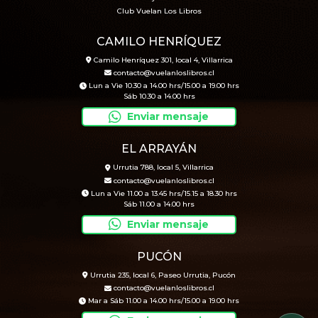
Club Vuelan Los Libros
CAMILO HENRÍQUEZ
Camilo Henríquez 301, local 4, Villarrica
contacto@vuelanloslibros.cl
Lun a Vie 10.30 a 14.00 hrs/15.00 a 19.00 hrs
Sáb 10.30 a 14.00 hrs
Enviar mensaje
EL ARRAYÁN
Urrutia 788, local 5, Villarrica
contacto@vuelanloslibros.cl
Lun a Vie 11.00 a 13.45 hrs/15.15 a 18.30 hrs
Sáb 11.00 a 14.00 hrs
Enviar mensaje
PUCÓN
Urrutia 235, local 6, Paseo Urrutia, Pucón
contacto@vuelanloslibros.cl
Mar a Sáb 11.00 a 14.00 hrs/15.00 a 19.00 hrs