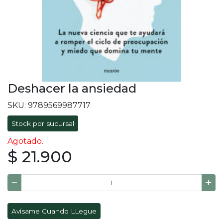
Deshacer la ansiedad
SKU: 9789569987717
Stock por sucursal
Agotado.
$ 21.900
Avísame Cuando LLegue