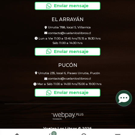
Enviar mensaje
EL ARRAYÁN
Urrutia 788, local 5, Villarrica
contacto@vuelanloslibros.cl
Lun a Vie 11.00 a 13.45 hrs/15.15 a 18.30 hrs
Sáb 11.00 a 14.00 hrs
Enviar mensaje
PUCÓN
Urrutia 235, local 6, Paseo Urrutia, Pucón
contacto@vuelanloslibros.cl
Mar a Sáb 11.00 a 14.00 hrs/15.00 a 19.00 hrs
Enviar mensaje
Vuelan Los Libros © 2026
0
Creado por
Bsale