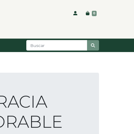
0
RACIA
ORABLE