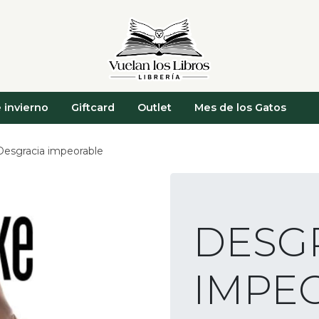
 invierno
Giftcard
Outlet
Mes de los Gatos
Desgracia impeorable
DESG
IMPE