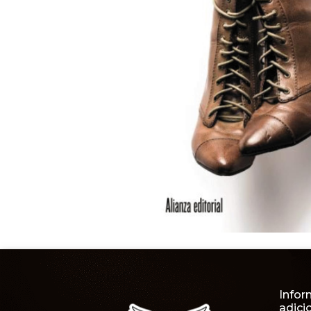
Infor
adici