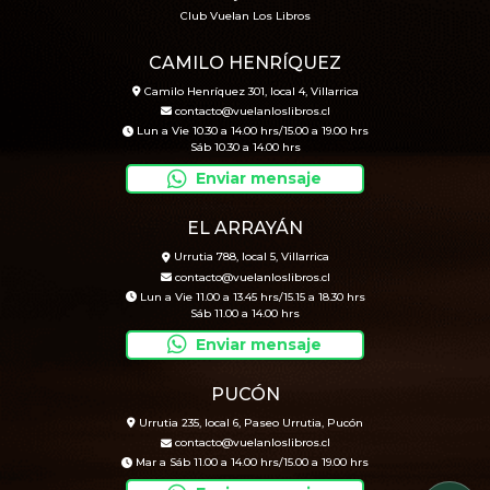
Club Vuelan Los Libros
CAMILO HENRÍQUEZ
Camilo Henríquez 301, local 4, Villarrica
contacto@vuelanloslibros.cl
Lun a Vie 10.30 a 14.00 hrs/15.00 a 19.00 hrs
Sáb 10.30 a 14.00 hrs
Enviar mensaje
EL ARRAYÁN
Urrutia 788, local 5, Villarrica
contacto@vuelanloslibros.cl
Lun a Vie 11.00 a 13.45 hrs/15.15 a 18.30 hrs
Sáb 11.00 a 14.00 hrs
Enviar mensaje
PUCÓN
Urrutia 235, local 6, Paseo Urrutia, Pucón
contacto@vuelanloslibros.cl
Mar a Sáb 11.00 a 14.00 hrs/15.00 a 19.00 hrs