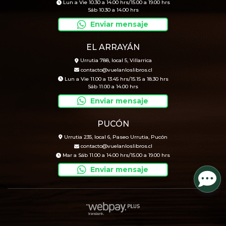
Lun a Vie 10.30 a 14.00 hrs/15.00 a 19.00 hrs
Sáb 10.30 a 14.00 hrs
Enviar mensaje
EL ARRAYÁN
Urrutia 788, local 5, Villarrica
contacto@vuelanloslibros.cl
Lun a Vie 11.00 a 13.45 hrs/15.15 a 18.30 hrs
Sáb 11.00 a 14.00 hrs
Enviar mensaje
PUCÓN
Urrutia 235, local 6, Paseo Urrutia, Pucón
contacto@vuelanloslibros.cl
Mar a Sáb 11.00 a 14.00 hrs/15.00 a 19.00 hrs
Enviar mensaje