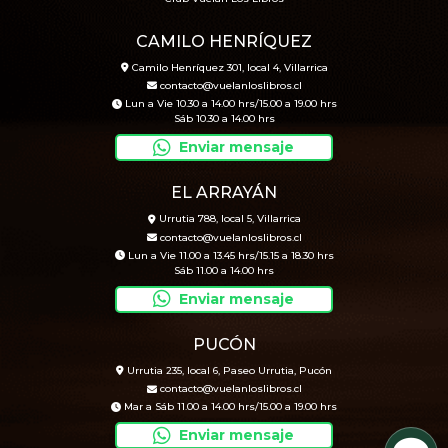
CAMILO HENRÍQUEZ
Camilo Henríquez 301, local 4, Villarrica
contacto@vuelanloslibros.cl
Lun a Vie 10.30 a 14.00 hrs/15.00 a 19.00 hrs
Sáb 10.30 a 14.00 hrs
Enviar mensaje
EL ARRAYÁN
Urrutia 788, local 5, Villarrica
contacto@vuelanloslibros.cl
Lun a Vie 11.00 a 13.45 hrs/15.15 a 18.30 hrs
Sáb 11.00 a 14.00 hrs
Enviar mensaje
PUCÓN
Urrutia 235, local 6, Paseo Urrutia, Pucón
contacto@vuelanloslibros.cl
Mar a Sáb 11.00 a 14.00 hrs/15.00 a 19.00 hrs
Enviar mensaje