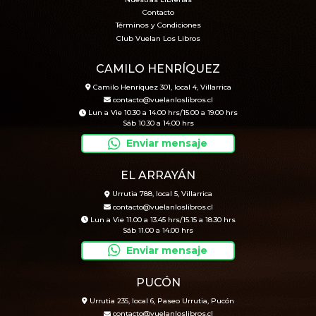
Nuestras Librerías
Contacto
Términos y Condiciones
Club Vuelan Los Libros
CAMILO HENRÍQUEZ
Camilo Henríquez 301, local 4, Villarrica
contacto@vuelanloslibros.cl
Lun a Vie 10.30 a 14.00 hrs/15.00 a 19.00 hrs
Sáb 10.30 a 14.00 hrs
Enviar mensaje
EL ARRAYÁN
Urrutia 788, local 5, Villarrica
contacto@vuelanloslibros.cl
Lun a Vie 11.00 a 13.45 hrs/15.15 a 18.30 hrs
Sáb 11.00 a 14.00 hrs
Enviar mensaje
PUCÓN
Urrutia 235, local 6, Paseo Urrutia, Pucón
contacto@vuelanloslibros.cl