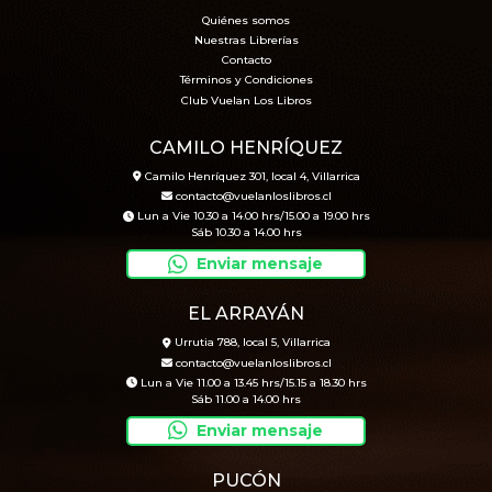
Quiénes somos
Nuestras Librerías
Contacto
Términos y Condiciones
Club Vuelan Los Libros
CAMILO HENRÍQUEZ
Camilo Henríquez 301, local 4, Villarrica
contacto@vuelanloslibros.cl
Lun a Vie 10.30 a 14.00 hrs/15.00 a 19.00 hrs
Sáb 10.30 a 14.00 hrs
Enviar mensaje
EL ARRAYÁN
Urrutia 788, local 5, Villarrica
contacto@vuelanloslibros.cl
Lun a Vie 11.00 a 13.45 hrs/15.15 a 18.30 hrs
Sáb 11.00 a 14.00 hrs
Enviar mensaje
PUCÓN