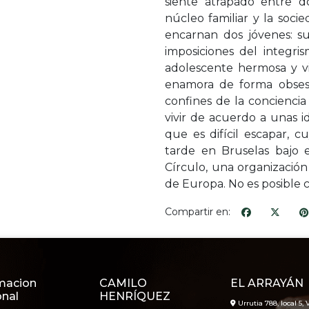
siente atrapado entre do
núcleo familiar y la soci
encarnan dos jóvenes: s
imposiciones del integri
adolescente hermosa y vi
enamora de forma obsesi
confines de la concienci
vivir de acuerdo a unas 
que es difícil escapar, 
tarde en Bruselas bajo
Círculo, una organización 
de Europa. No es posible 
Compartir en:
macion
CAMILO
EL ARRAYÁN
onal
HENRÍQUEZ
Urrutia 788, local 5, V