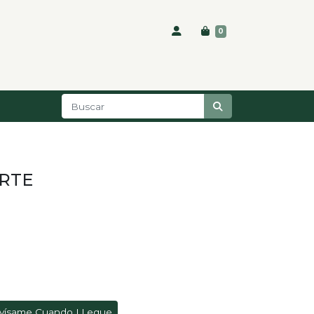
0
RTE
vísame Cuando LLegue