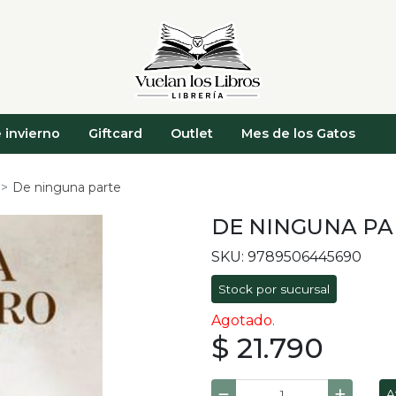
 invierno
Giftcard
Outlet
Mes de los Gatos
De ninguna parte
DE NINGUNA PA
SKU: 9789506445690
Stock por sucursal
Agotado.
$ 21.790
A