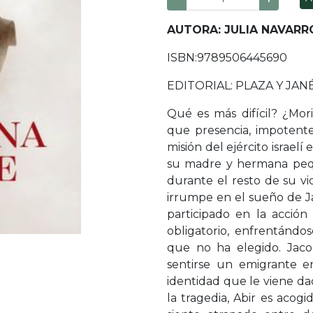
AUTORA: JULIA NAVAR
ISBN:9789506445690
EDITORIAL: PLAZA Y JAN
Qué es más difícil? ¿Mor
que presencia, impotente
misión del ejército israelí
su madre y hermana pequ
durante el resto de su v
irrumpe en el sueño de J
participado en la acción 
obligatorio, enfrentánd
que no ha elegido. Jaco
sentirse un emigrante en
identidad que le viene da
la tragedia, Abir es acog