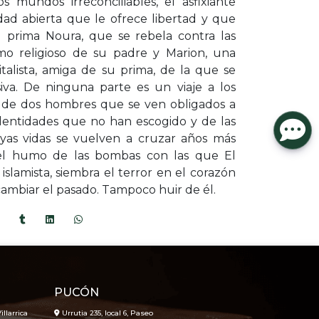
s mundos irreconciliables, el asfixiante
edad abierta que le ofrece libertad y que
u prima Noura, que se rebela contra las
smo religioso de su padre y Marion, una
talista, amiga de su prima, de la que se
va. De ninguna parte es un viaje a los
a de dos hombres que se ven obligados a
identidades que no han escogido y de las
cuyas vidas se vuelven a cruzar años más
 el humo de las bombas con las que El
islamista, siembra el terror en el corazón
cambiar el pasado. Tampoco huir de él.
PUCÓN
illarrica
Urrutia 235, local 6, Paseo