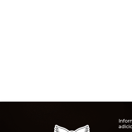
Infor
adici