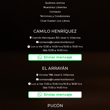
Quiénes somos
Nuestras Librerías
Contacto
Términos y Condiciones
Club Vuelan Los Libros
CAMILO HENRÍQUEZ
Camilo Henríquez 301, local 4, Villarrica
contacto@vuelanloslibros.cl
Lun a Vie 10.30 a 14.00 hrs/15.00 a 19.00 hrs
Sáb 10.30 a 14.00 hrs
Enviar mensaje
EL ARRAYÁN
Urrutia 788, local 5, Villarrica
contacto@vuelanloslibros.cl
Lun a Vie 11.00 a 13.45 hrs/15.15 a 18.30 hrs
Sáb 11.00 a 14.00 hrs
Enviar mensaje
PUCÓN