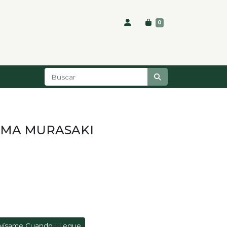
0
AMA MURASAKI
vísame Cuando LLegue