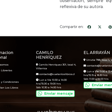
observación, siempre eq
reflexiva de su autora.
Compartir en:
macion
CAMILO
EL ARRAYÁN
onal
HENRÍQUEZ
Urrutia 788, local 5, V
 somos
Camilo Henríquez 301, local 4,
contacto@vuelanlosl
Villarrica
 Librerías
Lun a Vie 11.00 a 13.
contacto@vuelanloslibros.cl
hrs/15.15 a 18.30 hrs
Sáb 11.00 a 14.00 hrs
Lun a Vie 10.30 a 14.00
 y Condiciones
hrs/15.00 a 19.00 hrs
Enviar me
Sáb 10.30 a 14.00 hrs
lan Los Libros
Enviar mensaje