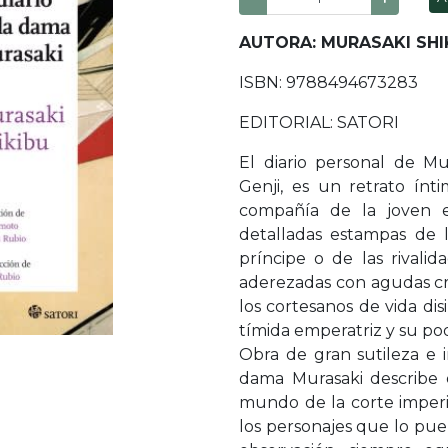
AUTORA: MURASAKI SHI
ISBN: 9788494673283
EDITORIAL: SATORI
El diario personal de Mu
Genji, es un retrato ín
compañía de la joven e
detalladas estampas de 
príncipe o de las rivali
aderezadas con agudas crí
los cortesanos de vida di
tímida emperatriz y su po
Obra de gran sutileza e i
dama Murasaki describe 
mundo de la corte imperi
los personajes que lo pue