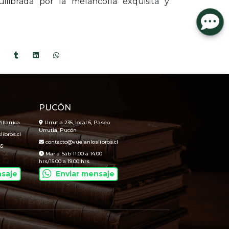
uilibrada por la melancolía exquisita y
PUCÓN
illarrica
Urrutia 235, local 6, Paseo
Urrutia, Pucón
ibros.cl
contacto@vuelanloslibros.cl
45
Mar a Sáb 11.00 a 14.00
hrs/15.00 a 19.00 hrs
nsaje
Enviar mensaje