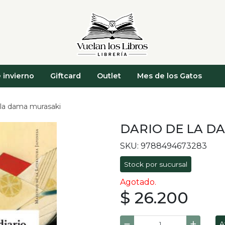
 invierno
Giftcard
Outlet
Mes de los Gatos
 la dama murasaki
DARIO DE LA D
SKU: 9788494673283
Stock por sucursal
Agotado.
$ 26.200
A