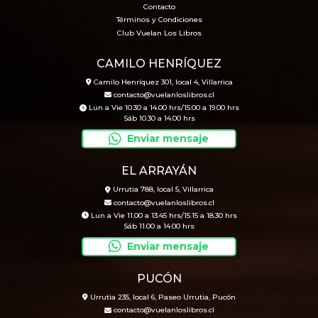
Contacto
Términos y Condiciones
Club Vuelan Los Libros
CAMILO HENRÍQUEZ
Camilo Henríquez 301, local 4, Villarrica
contacto@vuelanloslibros.cl
Lun a Vie 10.30 a 14.00 hrs/15.00 a 19.00 hrs
Sáb 10.30 a 14.00 hrs
Enviar mensaje
EL ARRAYÁN
Urrutia 788, local 5, Villarrica
contacto@vuelanloslibros.cl
Lun a Vie 11.00 a 13.45 hrs/15.15 a 18.30 hrs
Sáb 11.00 a 14.00 hrs
Enviar mensaje
PUCÓN
Urrutia 235, local 6, Paseo Urrutia, Pucón
contacto@vuelanloslibros.cl