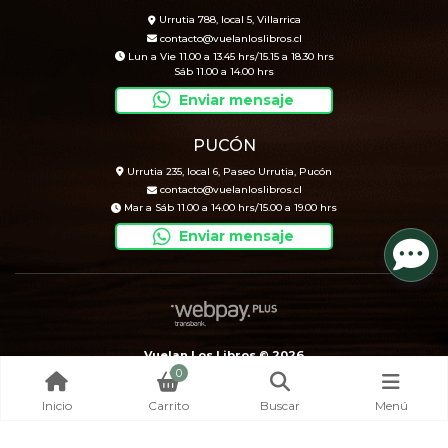
Urrutia 788, local 5, Villarrica
contacto@vuelanloslibros.cl
Lun a Vie 11.00 a 13.45 hrs/15.15 a 18.30 hrs
Sáb 11.00 a 14.00 hrs
Enviar mensaje
PUCÓN
Urrutia 235, local 6, Paseo Urrutia, Pucón
contacto@vuelanloslibros.cl
Mar a Sáb 11.00 a 14.00 hrs/15.00 a 19.00 hrs
Enviar mensaje
Vuelan Los Libros © 2026
0
Creado por
Bsale
Inicio
Carrito
Buscar
Menú