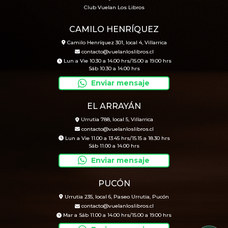
Club Vuelan Los Libros
CAMILO HENRÍQUEZ
Camilo Henríquez 301, local 4, Villarrica
contacto@vuelanloslibros.cl
Lun a Vie 10.30 a 14.00 hrs/15.00 a 19.00 hrs
Sáb 10.30 a 14.00 hrs
Enviar mensaje
EL ARRAYÁN
Urrutia 788, local 5, Villarrica
contacto@vuelanloslibros.cl
Lun a Vie 11.00 a 13.45 hrs/15.15 a 18.30 hrs
Sáb 11.00 a 14.00 hrs
Enviar mensaje
PUCÓN
Urrutia 235, local 6, Paseo Urrutia, Pucón
contacto@vuelanloslibros.cl
Mar a Sáb 11.00 a 14.00 hrs/15.00 a 19.00 hrs