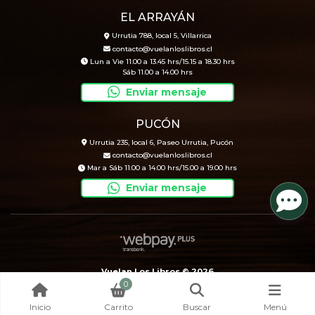
EL ARRAYÁN
Urrutia 788, local 5, Villarrica
contacto@vuelanloslibros.cl
Lun a Vie 11.00 a 13.45 hrs/15.15 a 18.30 hrs
Sáb 11.00 a 14.00 hrs
Enviar mensaje
PUCÓN
Urrutia 235, local 6, Paseo Urrutia, Pucón
contacto@vuelanloslibros.cl
Mar a Sáb 11.00 a 14.00 hrs/15.00 a 19.00 hrs
Enviar mensaje
Vuelan Los Libros © 2026
0
Creado por
Bsale
Inicio
Carrito
Buscar
Menú