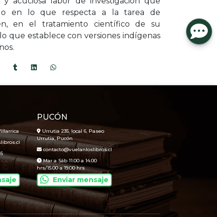
e y acuciosa labor de investigación que
ólo en lo que respecta a la tarea de
ién, en el tratamiento científico de su
lelo que establece con versiones indígenas
nos.
PUCÓN
illarrica
Urrutia 235, local 6, Paseo
Urrutia, Pucón
ibros.cl
contacto@vuelanloslibros.cl
45
Mar a Sáb 11.00 a 14.00
hrs/15.00 a 19.00 hrs
nsaje
Enviar mensaje