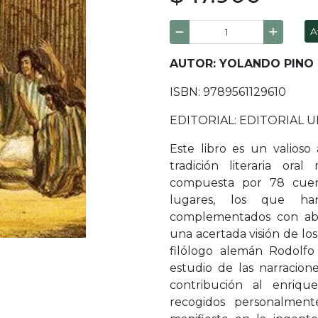
A
AUTOR: YOLANDO PINO
ISBN: 9789561129610
EDITORIAL: EDITORIAL U
Este libro es un valioso
tradición literaria or
compuesta por 78 cuent
lugares, los que han
complementados con abu
una acertada visión de lo
filólogo alemán Rodolfo 
estudio de las narracio
contribución al enriqu
recogidos personalment