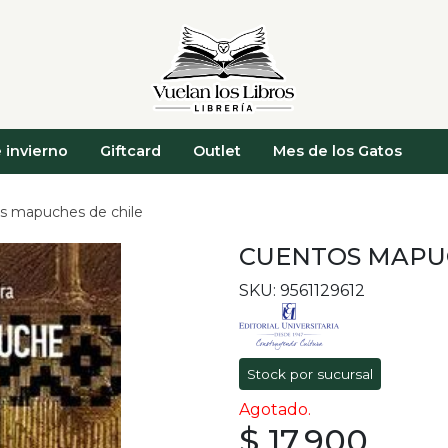
 invierno
Giftcard
Outlet
Mes de los Gatos
s mapuches de chile
CUENTOS MAPUC
SKU: 9561129612
Stock por sucursal
Agotado.
$ 17.900