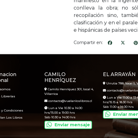
manifiesto en la ingent
conlleva la obra; no s
recopilación sino, tamb
clasificación y en el para
e hispánicas de países veci
Compartir en:
macion
CAMILO
EL ARRAYÁN
onal
HENRÍQUEZ
Urrutia 788, local 5, V
 somos
Camilo Henríquez 301, local 4,
contacto@vuelanlosl
Villarrica
 Librerías
Lun a Vie 11.00 a 13.
contacto@vuelanloslibros.cl
hrs/15.15 a 18.30 hrs
Sáb 11.00 a 14.00 hrs
Lun a Vie 10.30 a 14.00
 y Condiciones
hrs/15.00 a 19.00 hrs
Enviar me
Sáb 10.30 a 14.00 hrs
lan Los Libros
Enviar mensaje