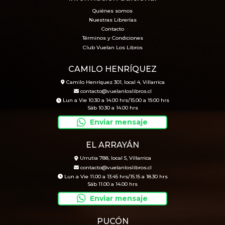
Quiénes somos
Nuestras Librerías
Contacto
Términos y Condiciones
Club Vuelan Los Libros
CAMILO HENRÍQUEZ
Camilo Henríquez 301, local 4, Villarrica
contacto@vuelanloslibros.cl
Lun a Vie 10.30 a 14.00 hrs/15.00 a 19.00 hrs
Sáb 10.30 a 14.00 hrs
Enviar mensaje
EL ARRAYÁN
Urrutia 788, local 5, Villarrica
contacto@vuelanloslibros.cl
Lun a Vie 11.00 a 13.45 hrs/15.15 a 18.30 hrs
Sáb 11.00 a 14.00 hrs
Enviar mensaje
PUCÓN