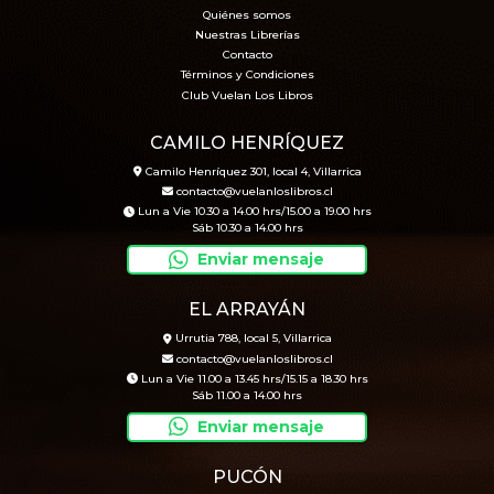
Quiénes somos
Nuestras Librerías
Contacto
Términos y Condiciones
Club Vuelan Los Libros
CAMILO HENRÍQUEZ
Camilo Henríquez 301, local 4, Villarrica
contacto@vuelanloslibros.cl
Lun a Vie 10.30 a 14.00 hrs/15.00 a 19.00 hrs
Sáb 10.30 a 14.00 hrs
Enviar mensaje
EL ARRAYÁN
Urrutia 788, local 5, Villarrica
contacto@vuelanloslibros.cl
Lun a Vie 11.00 a 13.45 hrs/15.15 a 18.30 hrs
Sáb 11.00 a 14.00 hrs
Enviar mensaje
PUCÓN