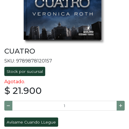
CUATRO
SKU: 9789878120157
Stock por sucursal
Agotado.
$ 21.900
Avísame Cuando LLegue