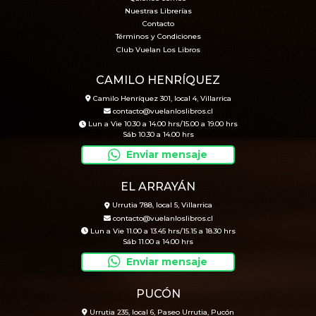
Nuestras Librerías
Contacto
Términos y Condiciones
Club Vuelan Los Libros
CAMILO HENRÍQUEZ
Camilo Henríquez 301, local 4, Villarrica
contacto@vuelanloslibros.cl
Lun a Vie 10.30 a 14.00 hrs/15.00 a 19.00 hrs
Sáb 10.30 a 14.00 hrs
Enviar mensaje
EL ARRAYÁN
Urrutia 788, local 5, Villarrica
contacto@vuelanloslibros.cl
Lun a Vie 11.00 a 13.45 hrs/15.15 a 18.30 hrs
Sáb 11.00 a 14.00 hrs
Enviar mensaje
PUCÓN
Urrutia 235, local 6, Paseo Urrutia, Pucón