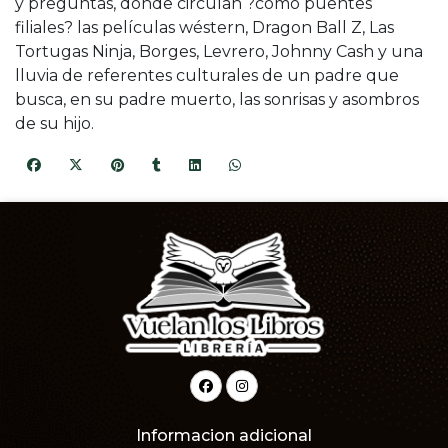
y preguntas, donde circulan ?como puentes
filiales? las películas wéstern, Dragon Ball Z, Las
Tortugas Ninja, Borges, Levrero, Johnny Cash y una
lluvia de referentes culturales de un padre que
busca, en su padre muerto, las sonrisas y asombros
de su hijo.
Informacion adicional