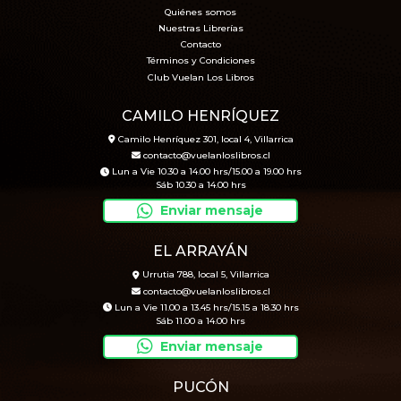
Quiénes somos
Nuestras Librerías
Contacto
Términos y Condiciones
Club Vuelan Los Libros
CAMILO HENRÍQUEZ
Camilo Henríquez 301, local 4, Villarrica
contacto@vuelanloslibros.cl
Lun a Vie 10.30 a 14.00 hrs/15.00 a 19.00 hrs
Sáb 10.30 a 14.00 hrs
Enviar mensaje
EL ARRAYÁN
Urrutia 788, local 5, Villarrica
contacto@vuelanloslibros.cl
Lun a Vie 11.00 a 13.45 hrs/15.15 a 18.30 hrs
Sáb 11.00 a 14.00 hrs
Enviar mensaje
PUCÓN