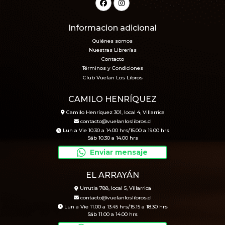
Informacion adicional
Quiénes somos
Nuestras Librerías
Contacto
Términos y Condiciones
Club Vuelan Los Libros
CAMILO HENRÍQUEZ
Camilo Henríquez 301, local 4, Villarrica
contacto@vuelanloslibros.cl
Lun a Vie 10.30 a 14.00 hrs/15.00 a 19.00 hrs
Sáb 10.30 a 14.00 hrs
Enviar mensaje
EL ARRAYÁN
Urrutia 788, local 5, Villarrica
contacto@vuelanloslibros.cl
Lun a Vie 11.00 a 13.45 hrs/15.15 a 18.30 hrs
Sáb 11.00 a 14.00 hrs