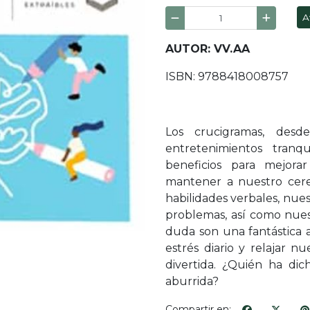
A
AUTOR: VV.AA
ISBN: 9788418008757
Los crucigramas, des
entretenimientos tranq
beneficios para mejora
mantener a nuestro cere
habilidades verbales, nues
problemas, así como nuest
duda son una fantástica a
estrés diario y relajar 
divertida. ¿Quién ha di
aburrida?
Compartir en: