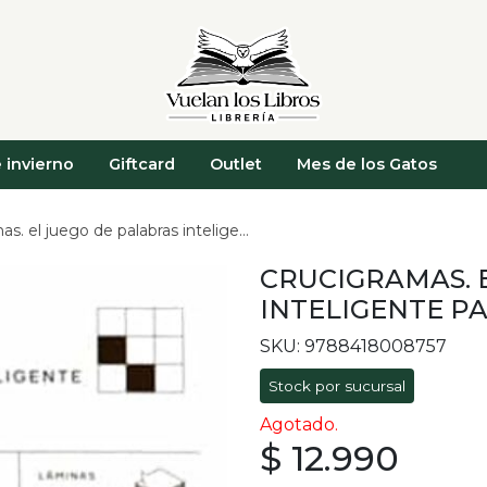
 invierno
Giftcard
Outlet
Mes de los Gatos
l juego de palabras inteligente para divertirse
CRUCIGRAMAS. 
INTELIGENTE PA
SKU: 9788418008757
Stock por sucursal
Agotado.
$ 12.990