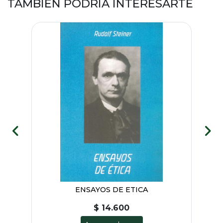
TAMBIÉN PODRÍA INTERESARTE
ES
ENSAYOS DE ETICA
J
$ 14.600