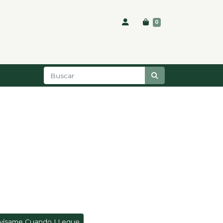
0
vísame Cuando LLegue