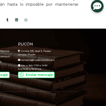
n hasta lo imposible por mantenerse
PUCÓN
illarrica
Urrutia 235, local 6, Paseo
Urrutia, Pucón
ibros.cl
contacto@vuelanloslibros.cl
45
Mar a Sáb 11.00 a 14.00
hrs/15.00 a 19.00 hrs
nsaje
Enviar mensaje