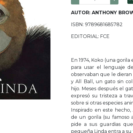
AUTOR: ANTHONY BRO
ISBN: 9789681685782
EDITORIAL: FCE
En 1974, Koko (una gorila
para usar el lenguaje de 
observaban que le dieran a
y All Ball, un gato sin c
hijo. Meses después el ga
expresó su tristeza a tra
sobre si otras especies a
Inspirado en este hecho
de un gorila (su famoso a
pide a sus guardias que
pequeña Linda entra a su v