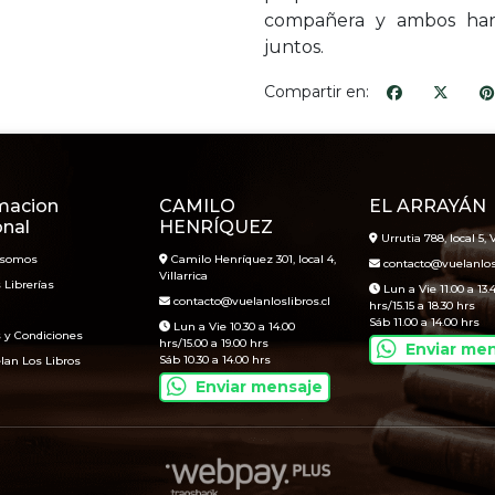
compañera y ambos hará
juntos.
Compartir en:
macion
CAMILO
EL ARRAYÁN
onal
HENRÍQUEZ
Urrutia 788, local 5, V
 somos
Camilo Henríquez 301, local 4,
contacto@vuelanlosl
Villarrica
 Librerías
Lun a Vie 11.00 a 13.
contacto@vuelanloslibros.cl
hrs/15.15 a 18.30 hrs
Sáb 11.00 a 14.00 hrs
Lun a Vie 10.30 a 14.00
 y Condiciones
hrs/15.00 a 19.00 hrs
Enviar me
Sáb 10.30 a 14.00 hrs
lan Los Libros
Enviar mensaje