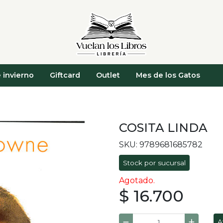
 invierno
Giftcard
Outlet
Mes de los Gatos
COSITA LINDA
SKU: 9789681685782
Stock por sucursal
Agotado.
$ 16.700
A