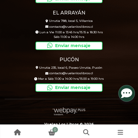
EL ARRAYÁN
Urrutia 788, local 5, Villarrica
contacto@vuelanloslibros.cl
Lun a Vie 11.00 a 13.45 hrs/15.15 a 18.30 hrs
Sáb 11.00 a 14.00 hrs
Enviar mensaje
PUCÓN
Urrutia 235, local 6, Paseo Urrutia, Pucón
contacto@vuelanloslibros.cl
Mar a Sáb 11.00 a 14.00 hrs/15.00 a 19.00 hrs
Enviar mensaje
Vuelan Los Libros © 2026
0
Creado por
Bsale