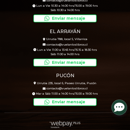
contacto@vuelanloslibros.cl
Lun a Vie 10.30 a 14.00 hrs/15.00 a 19.00 hrs
Sáb 10.30 a 14.00 hrs
Enviar mensaje
EL ARRAYÁN
Urrutia 788, local 5, Villarrica
contacto@vuelanloslibros.cl
Lun a Vie 11.00 a 13.45 hrs/15.15 a 18.30 hrs
Sáb 11.00 a 14.00 hrs
Enviar mensaje
PUCÓN
Urrutia 235, local 6, Paseo Urrutia, Pucón
contacto@vuelanloslibros.cl
Mar a Sáb 11.00 a 14.00 hrs/15.00 a 19.00 hrs
Enviar mensaje