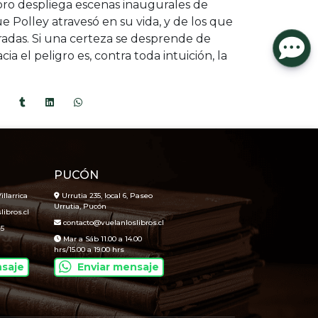
libro despliega escenas inaugurales de
 Polley atravesó en su vida, y de los que
radas. Si una certeza se desprende de
acia el peligro es, contra toda intuición, la
PUCÓN
illarrica
Urrutia 235, local 6, Paseo
Urrutia, Pucón
ibros.cl
contacto@vuelanloslibros.cl
45
Mar a Sáb 11.00 a 14.00
hrs/15.00 a 19.00 hrs
nsaje
Enviar mensaje