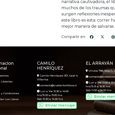
narrativa cautivadora, el 
muchos de los traumas que
surgen reflexiones inespe
este libro es esta: correr h
mejor manera de salvarse.
Compartir en:
macion
CAMILO
EL ARRAYÁN
onal
HENRÍQUEZ
Urrutia 788, local 5, V
 somos
Camilo Henríquez 301, local 4,
contacto@vuelanlosl
Villarrica
 Librerías
Lun a Vie 11.00 a 13.
contacto@vuelanloslibros.cl
hrs/15.15 a 18.30 hrs
Sáb 11.00 a 14.00 hrs
Lun a Vie 10.30 a 14.00
 y Condiciones
hrs/15.00 a 19.00 hrs
Enviar me
Sáb 10.30 a 14.00 hrs
lan Los Libros
Enviar mensaje