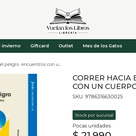
 invierno
Giftcard
Outlet
Mes de los Gatos
igro. encuentros con un cuerpo de recuerdos
CORRER HACIA 
CON UN CUERP
SKU: 9786316630025
Stock por sucursal
Pocas unidades.
$ 21.990