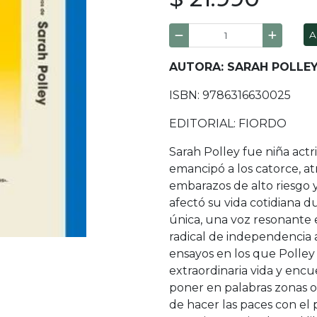
A
AUTORA: SARAH POLLE
ISBN: 9786316630025
EDITORIAL: FIORDO
Sarah Polley fue niña actri
emancipó a los catorce, a
embarazos de alto riesgo
afectó su vida cotidiana d
única, una voz resonante 
radical de independencia ar
ensayos en los que Polley r
extraordinaria vida y encu
poner en palabras zonas o
de hacer las paces con el