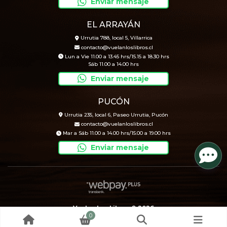
Enviar mensaje
EL ARRAYÁN
Urrutia 788, local 5, Villarrica
contacto@vuelanloslibros.cl
Lun a Vie 11.00 a 13.45 hrs/15.15 a 18.30 hrs
Sáb 11.00 a 14.00 hrs
Enviar mensaje
PUCÓN
Urrutia 235, local 6, Paseo Urrutia, Pucón
contacto@vuelanloslibros.cl
Mar a Sáb 11.00 a 14.00 hrs/15.00 a 19.00 hrs
Enviar mensaje
Vuelan Los Libros © 2026
0
Creado por
Bsale