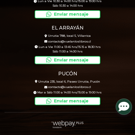
Lun a Vie 10.30 a 14.00 hrs/15.00 a 19.00 hrs
Sáb 10.30 a 14.00 hrs
Enviar mensaje
EL ARRAYÁN
Urrutia 788, local 5, Villarrica
contacto@vuelanloslibros.cl
Lun a Vie 11.00 a 13.45 hrs/15.15 a 18.30 hrs
Sáb 11.00 a 14.00 hrs
Enviar mensaje
PUCÓN
Urrutia 235, local 6, Paseo Urrutia, Pucón
contacto@vuelanloslibros.cl
Mar a Sáb 11.00 a 14.00 hrs/15.00 a 19.00 hrs
Enviar mensaje