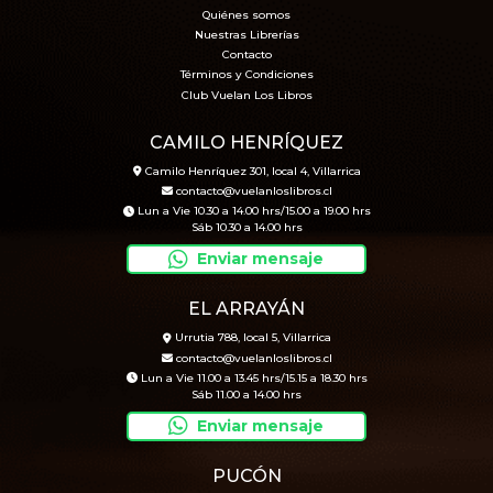
Quiénes somos
Nuestras Librerías
Contacto
Términos y Condiciones
Club Vuelan Los Libros
CAMILO HENRÍQUEZ
Camilo Henríquez 301, local 4, Villarrica
contacto@vuelanloslibros.cl
Lun a Vie 10.30 a 14.00 hrs/15.00 a 19.00 hrs
Sáb 10.30 a 14.00 hrs
Enviar mensaje
EL ARRAYÁN
Urrutia 788, local 5, Villarrica
contacto@vuelanloslibros.cl
Lun a Vie 11.00 a 13.45 hrs/15.15 a 18.30 hrs
Sáb 11.00 a 14.00 hrs
Enviar mensaje
PUCÓN