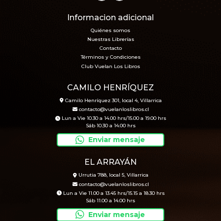
Informacion adicional
Quiénes somos
Nuestras Librerías
Contacto
Términos y Condiciones
Club Vuelan Los Libros
CAMILO HENRÍQUEZ
Camilo Henríquez 301, local 4, Villarrica
contacto@vuelanloslibros.cl
Lun a Vie 10.30 a 14.00 hrs/15.00 a 19.00 hrs
Sáb 10.30 a 14.00 hrs
Enviar mensaje
EL ARRAYÁN
Urrutia 788, local 5, Villarrica
contacto@vuelanloslibros.cl
Lun a Vie 11.00 a 13.45 hrs/15.15 a 18.30 hrs
Sáb 11.00 a 14.00 hrs
Enviar mensaje