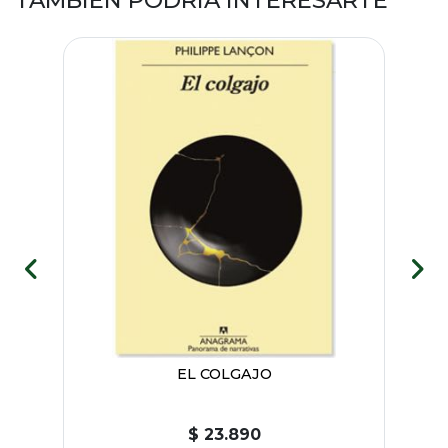
TAMBIÉN PODRÍA INTERESARTE
-
EL COLGAJO
$ 23.890