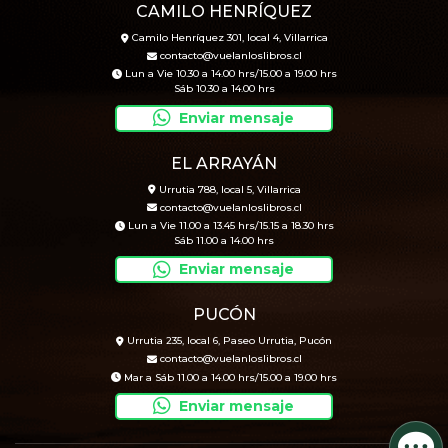
CAMILO HENRÍQUEZ
Camilo Henríquez 301, local 4, Villarrica
contacto@vuelanloslibros.cl
Lun a Vie 10.30 a 14.00 hrs/15.00 a 19.00 hrs
Sáb 10.30 a 14.00 hrs
Enviar mensaje
EL ARRAYÁN
Urrutia 788, local 5, Villarrica
contacto@vuelanloslibros.cl
Lun a Vie 11.00 a 13.45 hrs/15.15 a 18.30 hrs
Sáb 11.00 a 14.00 hrs
Enviar mensaje
PUCÓN
Urrutia 235, local 6, Paseo Urrutia, Pucón
contacto@vuelanloslibros.cl
Mar a Sáb 11.00 a 14.00 hrs/15.00 a 19.00 hrs
Enviar mensaje