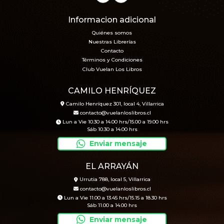
Informacion adicional
Quiénes somos
Nuestras Librerías
Contacto
Términos y Condiciones
Club Vuelan Los Libros
CAMILO HENRÍQUEZ
Camilo Henríquez 301, local 4, Villarrica
contacto@vuelanloslibros.cl
Lun a Vie 10.30 a 14.00 hrs/15.00 a 19.00 hrs
Sáb 10.30 a 14.00 hrs
Enviar mensaje
EL ARRAYÁN
Urrutia 788, local 5, Villarrica
contacto@vuelanloslibros.cl
Lun a Vie 11.00 a 13.45 hrs/15.15 a 18.30 hrs
Sáb 11.00 a 14.00 hrs
Enviar mensaje