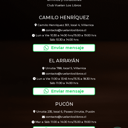
Términos y Condiciones
Club Vuelan Los Libros
CAMILO HENRÍQUEZ
Camilo Henríquez 301, local 4, Villarrica
contacto@vuelanloslibros.cl
Lun a Vie 10.30 a 14.00 hrs/15.00 a 19.00 hrs
Sáb 10.30 a 14.00 hrs
Enviar mensaje
EL ARRAYÁN
Urrutia 788, local 5, Villarrica
contacto@vuelanloslibros.cl
Lun a Vie 11.00 a 13.45 hrs/15.15 a 18.30 hrs
Sáb 11.00 a 14.00 hrs
Enviar mensaje
PUCÓN
Urrutia 235, local 6, Paseo Urrutia, Pucón
contacto@vuelanloslibros.cl
Mar a Sáb 11.00 a 14.00 hrs/15.00 a 19.00 hrs