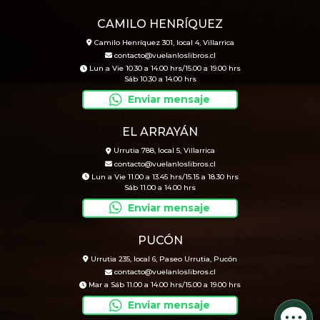
CAMILO HENRÍQUEZ
Camilo Henríquez 301, local 4, Villarrica
contacto@vuelanloslibros.cl
Lun a Vie 10.30 a 14.00 hrs/15.00 a 19.00 hrs
Sáb 10.30 a 14.00 hrs
Enviar mensaje
EL ARRAYÁN
Urrutia 788, local 5, Villarrica
contacto@vuelanloslibros.cl
Lun a Vie 11.00 a 13.45 hrs/15.15 a 18.30 hrs
Sáb 11.00 a 14.00 hrs
Enviar mensaje
PUCÓN
Urrutia 235, local 6, Paseo Urrutia, Pucón
contacto@vuelanloslibros.cl
Mar a Sáb 11.00 a 14.00 hrs/15.00 a 19.00 hrs
Enviar mensaje