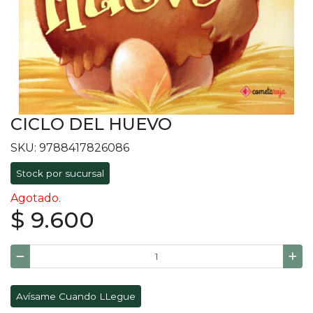
CICLO DEL HUEVO
SKU: 9788417826086
Stock por sucursal
Agotado.
$ 9.600
Avísame Cuando LLegue