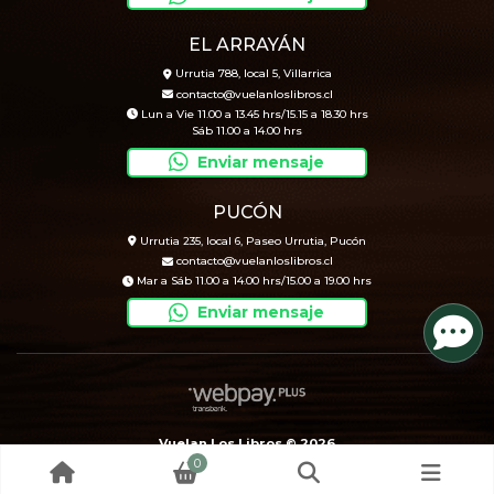
EL ARRAYÁN
Urrutia 788, local 5, Villarrica
contacto@vuelanloslibros.cl
Lun a Vie 11.00 a 13.45 hrs/15.15 a 18.30 hrs
Sáb 11.00 a 14.00 hrs
Enviar mensaje
PUCÓN
Urrutia 235, local 6, Paseo Urrutia, Pucón
contacto@vuelanloslibros.cl
Mar a Sáb 11.00 a 14.00 hrs/15.00 a 19.00 hrs
Enviar mensaje
Vuelan Los Libros © 2026
0
Creado por
Bsale