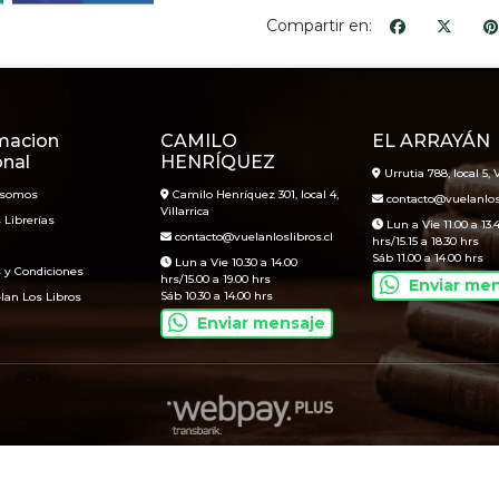
Compartir en:
macion
CAMILO
EL ARRAYÁN
onal
HENRÍQUEZ
Urrutia 788, local 5, V
 somos
Camilo Henríquez 301, local 4,
contacto@vuelanlosl
Villarrica
 Librerías
Lun a Vie 11.00 a 13.
contacto@vuelanloslibros.cl
hrs/15.15 a 18.30 hrs
Sáb 11.00 a 14.00 hrs
Lun a Vie 10.30 a 14.00
 y Condiciones
hrs/15.00 a 19.00 hrs
Enviar me
Sáb 10.30 a 14.00 hrs
lan Los Libros
Enviar mensaje
Vuelan Los Libros © 2026
Creado por
Bsale