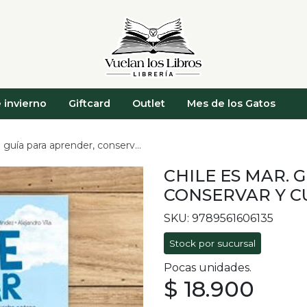
 invierno
Giftcard
Outlet
Mes de los Gatos
ía para aprender, conservar y cuidar
CHILE ES MAR. 
CONSERVAR Y C
SKU: 9789561606135
Stock por sucursal
Pocas unidades.
$ 18.900