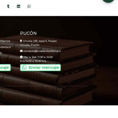
PUCÓN
illarrica
Urrutia 235, local 6, Paseo
Urrutia, Pucón
ibros.cl
contacto@vuelanloslibros.cl
45
Mar a Sáb 11.00 a 14.00
hrs/15.00 a 19.00 hrs
nsaje
Enviar mensaje