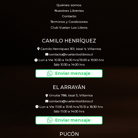
Quiénes somos
Nuestras Librerías
Contacto
Términos y Condiciones
Club Vuelan Los Libros
CAMILO HENRÍQUEZ
Camilo Henríquez 301, local 4, Villarrica
contacto@vuelanloslibros.cl
Lun a Vie 10.30 a 14.00 hrs/15.00 a 19.00 hrs
Sáb 10.30 a 14.00 hrs
Enviar mensaje
EL ARRAYÁN
Urrutia 788, local 5, Villarrica
contacto@vuelanloslibros.cl
Lun a Vie 11.00 a 13.45 hrs/15.15 a 18.30 hrs
Sáb 11.00 a 14.00 hrs
Enviar mensaje
PUCÓN