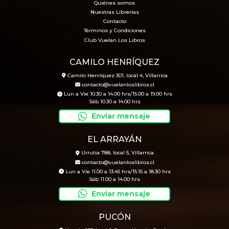
Quiénes somos
Nuestras Librerías
Contacto
Términos y Condiciones
Club Vuelan Los Libros
CAMILO HENRÍQUEZ
Camilo Henríquez 301, local 4, Villarrica
contacto@vuelanloslibros.cl
Lun a Vie 10.30 a 14.00 hrs/15.00 a 19.00 hrs
Sáb 10.30 a 14.00 hrs
Enviar mensaje
EL ARRAYÁN
Urrutia 788, local 5, Villarrica
contacto@vuelanloslibros.cl
Lun a Vie 11.00 a 13.45 hrs/15.15 a 18.30 hrs
Sáb 11.00 a 14.00 hrs
Enviar mensaje
PUCÓN