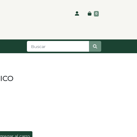
0
ICO
gregar al carro