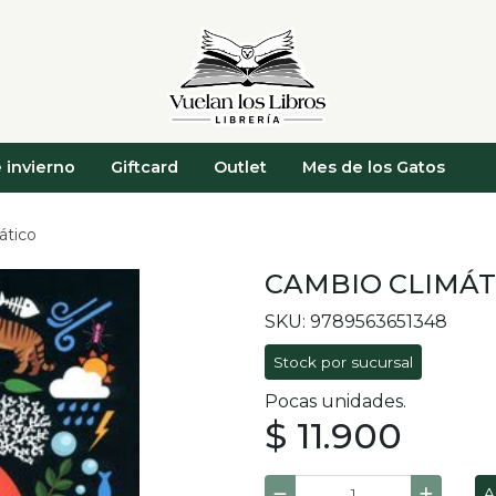
 invierno
Giftcard
Outlet
Mes de los Gatos
ático
CAMBIO CLIMÁT
SKU: 9789563651348
Stock por sucursal
Pocas unidades.
$ 11.900
A