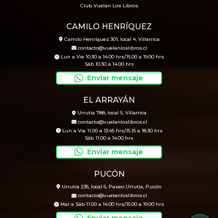
Club Vuelan Los Libros
CAMILO HENRÍQUEZ
Camilo Henríquez 301, local 4, Villarrica
contacto@vuelanloslibros.cl
Lun a Vie 10.30 a 14.00 hrs/15.00 a 19.00 hrs
Sáb 10.30 a 14.00 hrs
Enviar mensaje
EL ARRAYÁN
Urrutia 788, local 5, Villarrica
contacto@vuelanloslibros.cl
Lun a Vie 11.00 a 13.45 hrs/15.15 a 18.30 hrs
Sáb 11.00 a 14.00 hrs
Enviar mensaje
PUCÓN
Urrutia 235, local 6, Paseo Urrutia, Pucón
contacto@vuelanloslibros.cl
Mar a Sáb 11.00 a 14.00 hrs/15.00 a 19.00 hrs