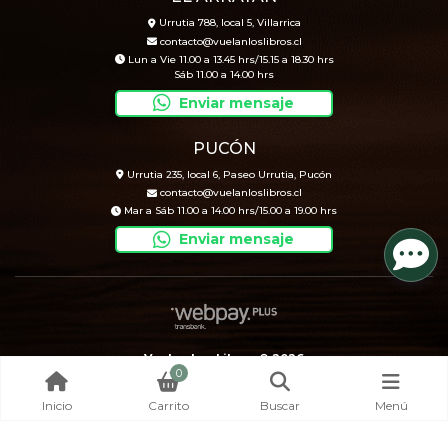
Urrutia 788, local 5, Villarrica
contacto@vuelanloslibros.cl
Lun a Vie 11.00 a 13.45 hrs/15.15 a 18.30 hrs
Sáb 11.00 a 14.00 hrs
Enviar mensaje
PUCÓN
Urrutia 235, local 6, Paseo Urrutia, Pucón
contacto@vuelanloslibros.cl
Mar a Sáb 11.00 a 14.00 hrs/15.00 a 19.00 hrs
Enviar mensaje
Vuelan Los Libros © 2026
0
Creado por
Bsale
Inicio
Carrito
Buscar
Menú